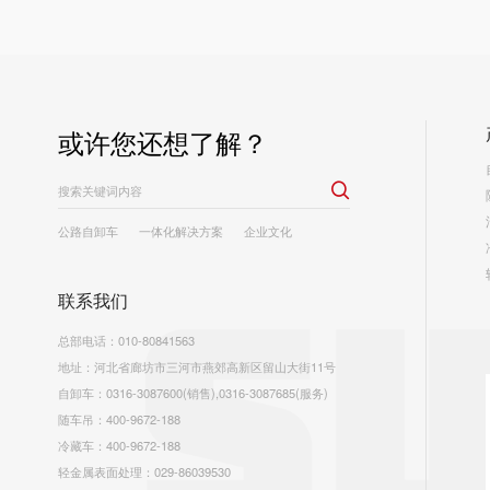
或许您还想了解？

公路自卸车
一体化解决方案
企业文化
工程案例
联系我们
总部电话：010-80841563
地址：河北省廊坊市三河市燕郊高新区留山大街11号
自卸车：
0316-3087600(销售)
,
0316-3087685(服务)
随车吊：
400-9672-188
冷藏车：
400-9672-188
轻金属表面处理：029-86039530