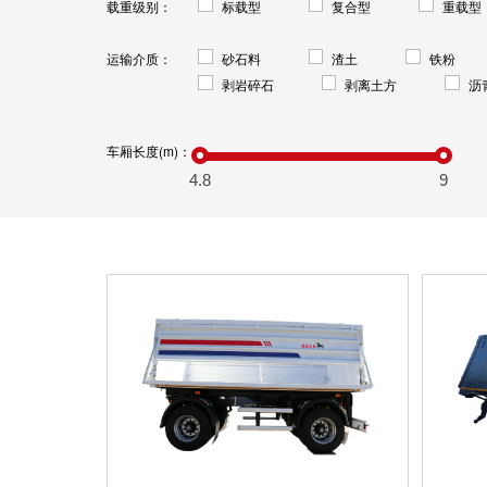
载重级别：
标载型
复合型
重载型
运输介质：
砂石料
渣土
铁粉
剥岩碎石
剥离土方
沥
车厢长度(m)：
4.8
9