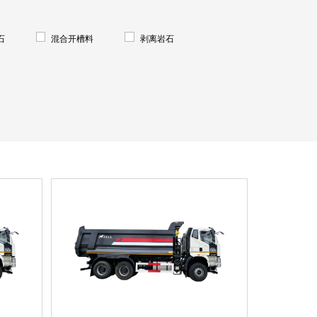
石
混合开槽料
剥离岩石