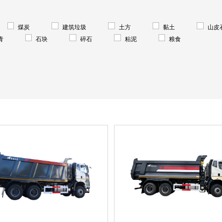
煤炭
建筑垃圾
土方
黏土
山皮
青
石块
碎石
粘泥
粮食