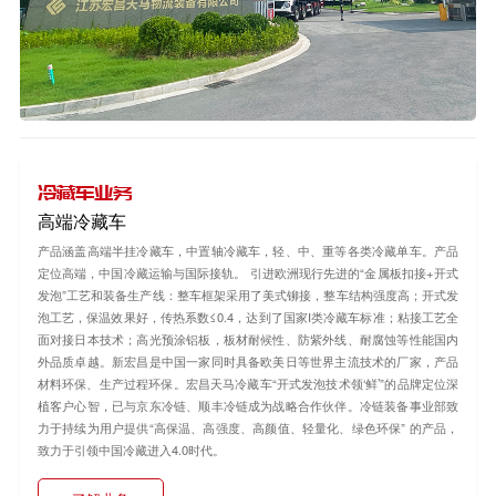
冷藏车业务
高端冷藏车
产品涵盖高端半挂冷藏车，中置轴冷藏车，轻、中、重等各类冷藏单车。产品
定位高端，中国冷藏运输与国际接轨。 引进欧洲现行先进的“金属板扣接+开式
发泡”工艺和装备生产线：整车框架采用了美式铆接，整车结构强度高；开式发
泡工艺，保温效果好，传热系数≤0.4，达到了国家Ⅰ类冷藏车标准；粘接工艺全
面对接日本技术；高光预涂铝板，板材耐候性、防紫外线、耐腐蚀等性能国内
外品质卓越。新宏昌是中国一家同时具备欧美日等世界主流技术的厂家，产品
材料环保、生产过程环保。宏昌天马冷藏车“开式发泡技术领‘鲜’”的品牌定位深
植客户心智，已与京东冷链、顺丰冷链成为战略合作伙伴。冷链装备事业部致
力于持续为用户提供“高保温、高强度、高颜值、轻量化、绿色环保” 的产品，
致力于引领中国冷藏进入4.0时代。